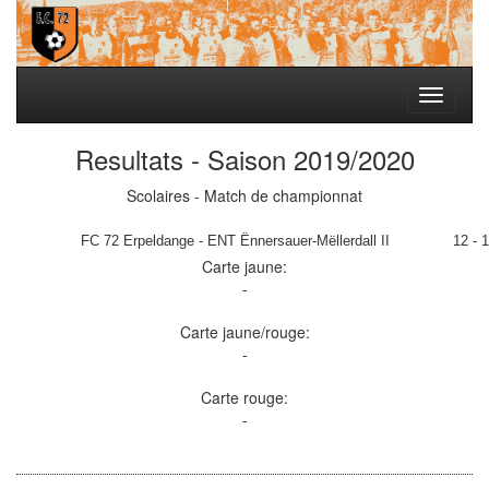
Toggle
navigati
Resultats - Saison 2019/2020
Scolaires - Match de championnat
FC 72 Erpeldange - ENT Ënnersauer-Mëllerdall II
12 - 1
Carte jaune:
-
Carte jaune/rouge:
-
Carte rouge:
-