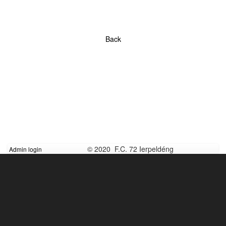
Back
© 2020 F.C. 72 Ierpeldéng
Admin login