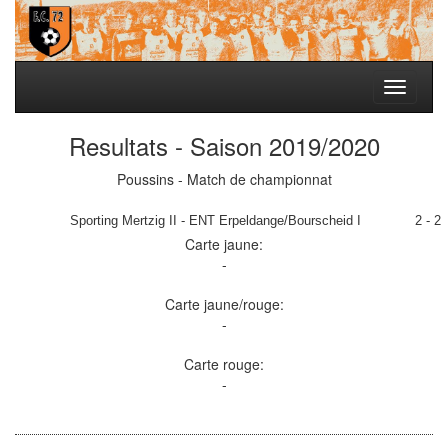
Toggle
navigati
Resultats - Saison 2019/2020
Poussins - Match de championnat
Sporting Mertzig II - ENT Erpeldange/Bourscheid I
2 - 2
Carte jaune:
-
Carte jaune/rouge:
-
Carte rouge:
-