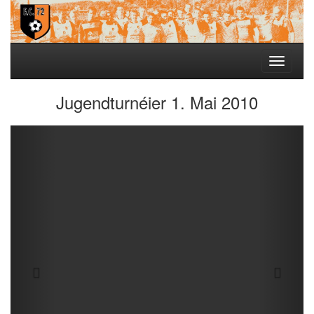
Toggle
navigati
Jugendturnéier 1. Mai 2010