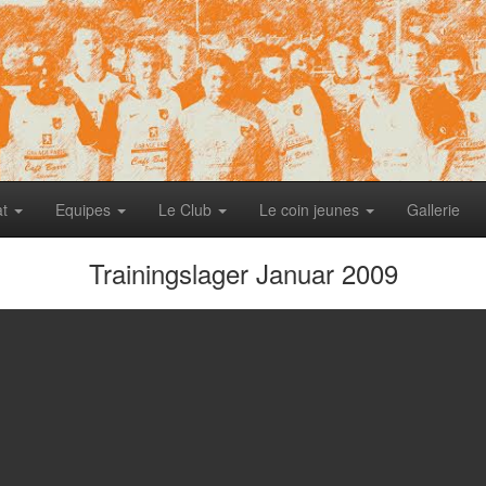
at
Equipes
Le Club
Le coin jeunes
Gallerie
Trainingslager Januar 2009