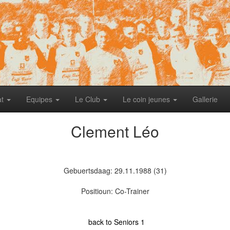
at
Equipes
Le Club
Le coin jeunes
Gallerie
Clement Léo
Gebuertsdaag: 29.11.1988 (31)
Positioun: Co-Trainer
back to Seniors 1