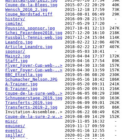
Nordstad-Cup-2015.jpg
Coupe-de-la-Blees.jpg
Wensch_2016_2.jpg
Coupe_Nordstad.tiff
history/
comite/
Poussins_sponsor.jpg
Schei_Feierdeeg2018.jpg
Fussball-Tennis-web.jpg
Leandro.jpg
Article_Leandro.jpg
sponsor/
Mainz2.jpg
Staff.jpg
Flyer_Foyer-Cup-web-..>
Flyer_Foyer-Cup-web-..>
BBC_Etzella.jpg
Schumacher_Nelson.JPG
A-Trainer.jpg
B-Trainer.jpg
Coupe-de-la-sure-web..>
Schnupperstage-2019.jpg
Transferts-2019.jpg
Transferts-2019-2.jpg
Coupe-de-la-sure-2-w..>
misc/
equipes/
events/
spiller/