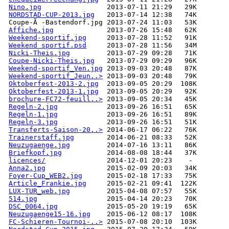
Nino.jpg
NORDSTAD-CUP-2013.jpg
Affiche.jpg
Weekend-sportif.jpg
Weekend sportif.psd
Nicki-Theis.jpg
Coupe-Nicki-Theis.jpg
Weekend-sportif_Ven.jpg
Weekend-sportif_Jeun..>
Oktoberfest-2013-2.jpg
Oktoberfest-2013-1.jpg
brochure-FC72-feuill..>
Regeln-2.jpg
Regeln-1.jpg
Regeln-3.jpg
Transferts-Saison-20..>
Trainerstaff.jpg
Neuzugaenge.jpg
Briefkopf.jpg
licences/
Anna2.jpg
Foyer-Cup_WEB2.jpg
Article_Frankie.jpg
LUX-TUR_web.jpg
514.jpg
DSC_0064.jpg
Neuzugaenge15-16.jpg
FC-Schieren-Tournoi-..>