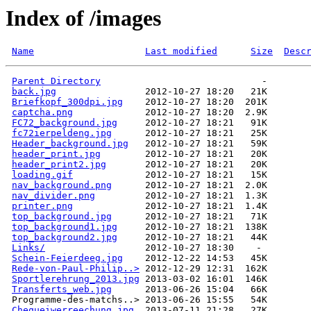
Index of /images
Name
Last modified
Size
Desc
Parent Directory
back.jpg
Briefkopf_300dpi.jpg
captcha.png
FC72_background.jpg
fc72ierpeldeng.jpg
Header_background.jpg
header_print.jpg
header_print2.jpg
loading.gif
nav_background.png
nav_divider.png
printer.png
top_background.jpg
top_background1.jpg
top_background2.jpg
Links/
Schein-Feierdeeg.jpg
Rede-von-Paul-Philip..>
Sportlerehrung_2013.jpg
Transferts_web.jpg
Chequeiwerreechung.jpg