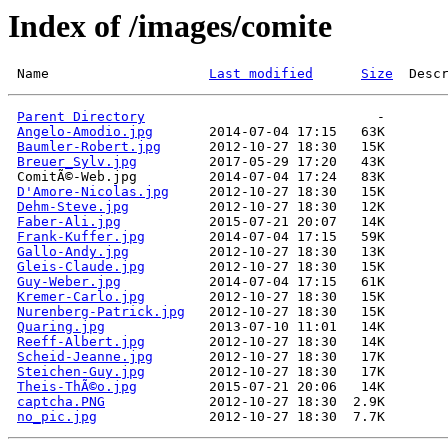
Index of /images/comite
 Name                    
Last modified
Size
  Desc
Parent Directory
Angelo-Amodio.jpg
Baumler-Robert.jpg
Breuer_Sylv.jpg
D'Amore-Nicolas.jpg
Dehm-Steve.jpg
Faber-Ali.jpg
Frank-Kuffer.jpg
Gallo-Andy.jpg
Gleis-Claude.jpg
Guy-Weber.jpg
Kremer-Carlo.jpg
Nurenberg-Patrick.jpg
Quaring.jpg
Reeff-Albert.jpg
Scheid-Jeanne.jpg
Steichen-Guy.jpg
Theis-ThÃ©o.jpg
captcha.PNG
no_pic.jpg