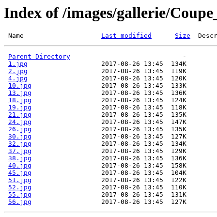
Index of /images/gallerie/Coup
 Name                    
Last modified
Size
  Desc
Parent Directory
1.jpg
2.jpg
4.jpg
10.jpg
13.jpg
18.jpg
19.jpg
21.jpg
24.jpg
26.jpg
30.jpg
32.jpg
37.jpg
38.jpg
40.jpg
45.jpg
51.jpg
52.jpg
55.jpg
56.jpg