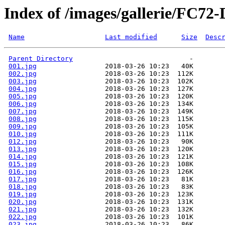
Index of /images/gallerie/FC72-
Name
Last modified
Size
Desc
Parent Directory
001.jpg
002.jpg
003.jpg
004.jpg
005.jpg
006.jpg
007.jpg
008.jpg
009.jpg
010.jpg
012.jpg
013.jpg
014.jpg
015.jpg
016.jpg
017.jpg
018.jpg
019.jpg
020.jpg
021.jpg
022.jpg
023.jpg