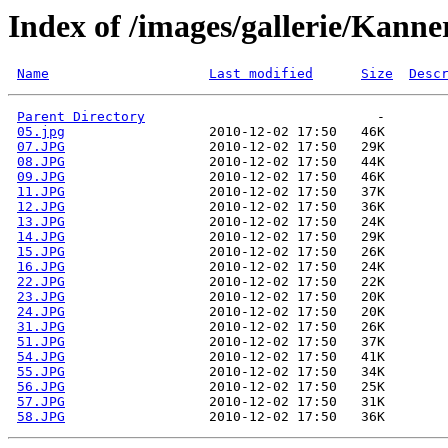
Index of /images/gallerie/Kanne
Name
Last modified
Size
Desc
Parent Directory
05.jpg
07.JPG
08.JPG
09.JPG
11.JPG
12.JPG
13.JPG
14.JPG
15.JPG
16.JPG
22.JPG
23.JPG
24.JPG
31.JPG
51.JPG
54.JPG
55.JPG
56.JPG
57.JPG
58.JPG