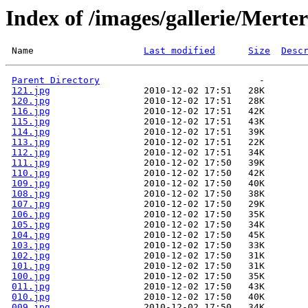
Index of /images/gallerie/Mert
 Name                    
Last modified
Size
Desc
Parent Directory
121.jpg
120.jpg
116.jpg
115.jpg
114.jpg
113.jpg
112.jpg
111.jpg
110.jpg
109.jpg
108.jpg
107.jpg
106.jpg
105.jpg
104.jpg
103.jpg
102.jpg
101.jpg
100.jpg
011.jpg
010.jpg
009.jpg