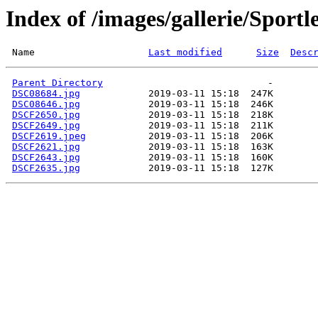
Index of /images/gallerie/Sportl
 Name                    
Last modified
Size
Desc
Parent Directory
DSC08684.jpg
DSC08646.jpg
DSCF2650.jpg
DSCF2649.jpg
DSCF2619.jpeg
DSCF2621.jpg
DSCF2643.jpg
DSCF2635.jpg