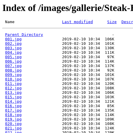
Index of /images/gallerie/Steak
 Name                    
Last modified
Size
Desc
Parent Directory
001.jpg
002.jpg
003.jpg
004.jpg
005.jpg
006.jpg
007.jpg
008.jpg
009.jpg
010.jpg
011.jpg
012.jpg
013.jpg
015.jpg
014.jpg
016.jpg
017.jpg
018.jpg
019.jpg
020.jpg
021.jpg
022.jpg