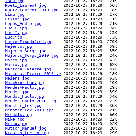
John.jpg
Koetz_Laurent.jpg
Koetz_Laurent_2010.jpg
Lima.jpg
LiYinn.jpg
Lopes_Andre.jpg
Luc E.jpg
Luc M.jpg
Luc.jpg
LucienPinadaCruz.jpg
Majerus.jpg
Majerus_Serge.jpg
Majerus_Serge_2010.jpg
Marco.jpg
Mario.jpg
Marschal_Pierre.jpg
Marschal_Pierre_2010..>
Meiers.jpg
Melchior_Luc.jpg
Mendes-Paulo.jpg
Mendes.jpg
Mendes_Paulo.jpg
Mendes_Paulo_2010.jpg
Menster_Lex.jpg
Menster_Lex_2010.jpg
Michels.jpg
Mike.jpg
Mirko.jpg
Mutsch_Manuel.jpg
Nicolas-Lucien.jpg