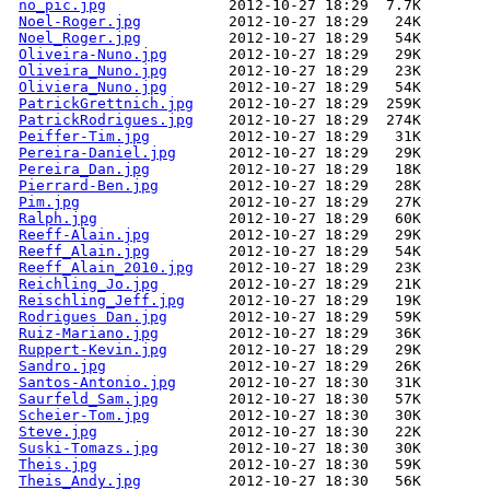
no_pic.jpg
Noel-Roger.jpg
Noel_Roger.jpg
Oliveira-Nuno.jpg
Oliveira_Nuno.jpg
Oliviera_Nuno.jpg
PatrickGrettnich.jpg
PatrickRodrigues.jpg
Peiffer-Tim.jpg
Pereira-Daniel.jpg
Pereira_Dan.jpg
Pierrard-Ben.jpg
Pim.jpg
Ralph.jpg
Reeff-Alain.jpg
Reeff_Alain.jpg
Reeff_Alain_2010.jpg
Reichling_Jo.jpg
Reischling_Jeff.jpg
Rodrigues Dan.jpg
Ruiz-Mariano.jpg
Ruppert-Kevin.jpg
Sandro.jpg
Santos-Antonio.jpg
Saurfeld_Sam.jpg
Scheier-Tom.jpg
Steve.jpg
Suski-Tomazs.jpg
Theis.jpg
Theis_Andy.jpg