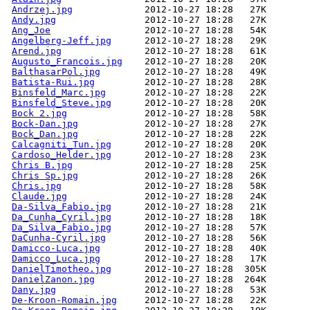
Andrzej.jpg
Andy.jpg
Ang_Joe
Angelberg-Jeff.jpg
Arend.jpg
Augusto_Francois.jpg
BalthasarPol.jpg
Batista-Rui.jpg
Binsfeld_Marc.jpg
Binsfeld_Steve.jpg
Bock 2.jpg
Bock-Dan.jpg
Bock_Dan.jpg
Calcagniti_Tun.jpg
Cardoso_Helder.jpg
Chris B.jpg
Chris Sp.jpg
Chris.jpg
Claude.jpg
Da-Silva_Fabio.jpg
Da_Cunha_Cyril.jpg
Da_Silva_Fabio.jpg
DaCunha-Cyril.jpg
Damicco-Luca.jpg
Damicco_Luca.jpg
DanielTimotheo.jpg
DanielZanon.jpg
Dany.jpg
De-Kroon-Romain.jpg