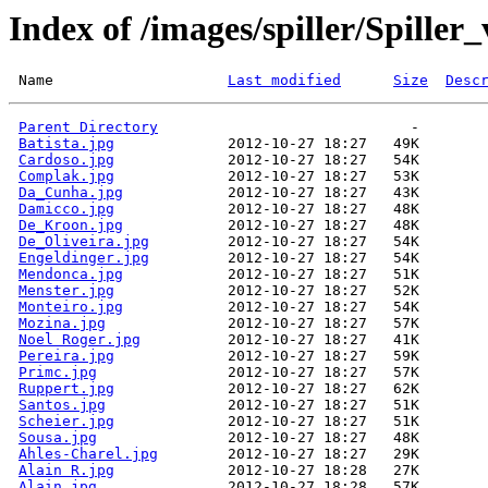
Index of /images/spiller/Spiller
 Name                    
Last modified
Size
Desc
Parent Directory
Batista.jpg
Cardoso.jpg
Complak.jpg
Da_Cunha.jpg
Damicco.jpg
De_Kroon.jpg
De_Oliveira.jpg
Engeldinger.jpg
Mendonca.jpg
Menster.jpg
Monteiro.jpg
Mozina.jpg
Noel Roger.jpg
Pereira.jpg
Primc.jpg
Ruppert.jpg
Santos.jpg
Scheier.jpg
Sousa.jpg
Ahles-Charel.jpg
Alain R.jpg
Alain.jpg