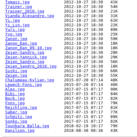
Tomasz.jpg
Trainer.jpg
Trainer_2010.jpg
Vianda-Alexandre.jpg
Yi.jpg
Yi_Lin.jpg
Yuri.jpg
Yvo.jpg
Zanon.jpg
Zanon_Dan.jpg
Zanon_Dan_09-10.jpg
Zeien-Sandro.jpg
Zeien-Yannick.jpg
Zeien_Sandro.jpg
Zeien_Sandro_2010.jpg
Suski.jpg
Zeien.jpg
Chalumeau-Kylian.jpg
Leweck-Fons.jpg
Alex.jpg
Bibi.jpg
Bock.jpg
Fons.jpg
Reichling.jpg
Saber.jpg
Schmitz.jpg
Sonko.jpg
Tounkara Balla.jpg
Danilson.jpg