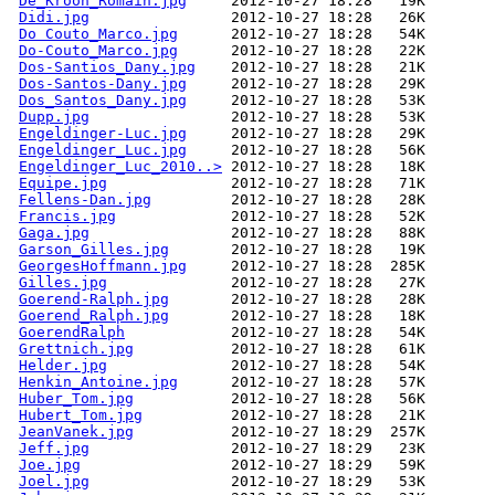
De_Kroon_Romain.jpg
Didi.jpg
Do Couto_Marco.jpg
Do-Couto_Marco.jpg
Dos-Santios_Dany.jpg
Dos-Santos-Dany.jpg
Dos_Santos_Dany.jpg
Dupp.jpg
Engeldinger-Luc.jpg
Engeldinger_Luc.jpg
Engeldinger_Luc_2010..>
Equipe.jpg
Fellens-Dan.jpg
Francis.jpg
Gaga.jpg
Garson_Gilles.jpg
GeorgesHoffmann.jpg
Gilles.jpg
Goerend-Ralph.jpg
Goerend_Ralph.jpg
GoerendRalph
Grettnich.jpg
Helder.jpg
Henkin_Antoine.jpg
Huber_Tom.jpg
Hubert_Tom.jpg
JeanVanek.jpg
Jeff.jpg
Joe.jpg
Joel.jpg