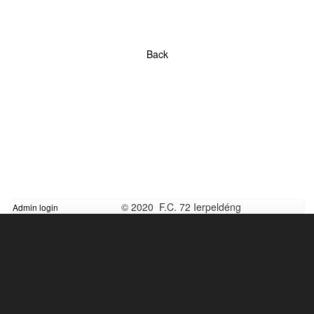
Back
© 2020 F.C. 72 Ierpeldéng
Admin login