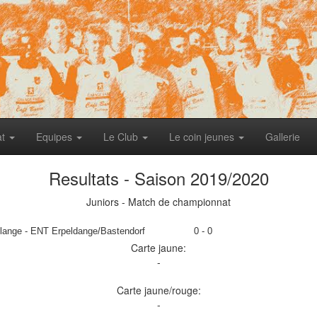
at
Equipes
Le Club
Le coin jeunes
Gallerie
Resultats - Saison 2019/2020
Juniors - Match de championnat
ange - ENT Erpeldange/Bastendorf
0 - 0
Carte jaune:
-
Carte jaune/rouge:
-