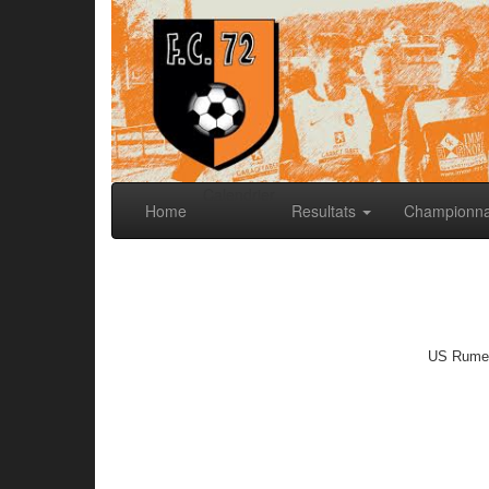
Calendrier
Home
Resultats
Championn
US Rumel