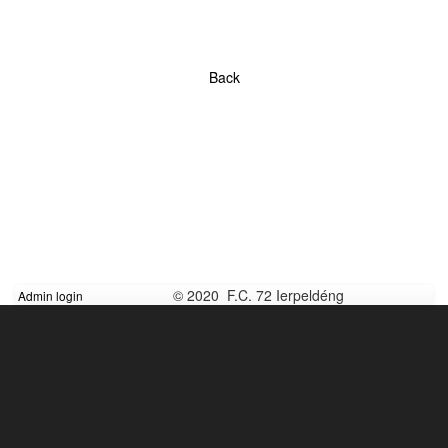
Back
© 2020 F.C. 72 Ierpeldéng
Admin login