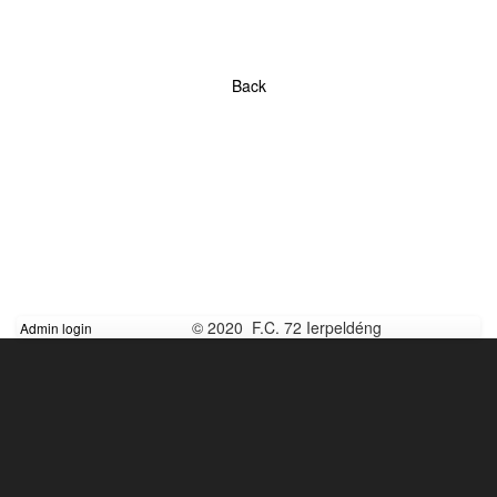
Back
© 2020 F.C. 72 Ierpeldéng
Admin login