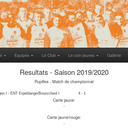
at
Equipes
Le Club
Le coin jeunes
Gallerie
Resultats - Saison 2019/2020
Pupilles - Match de championnat
en I - ENT Erpeldange/Bourscheid I
4 - 1
Carte jaune:
-
Carte jaune/rouge:
-