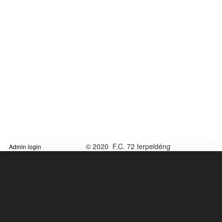
© 2020 F.C. 72 Ierpeldéng
Admin login