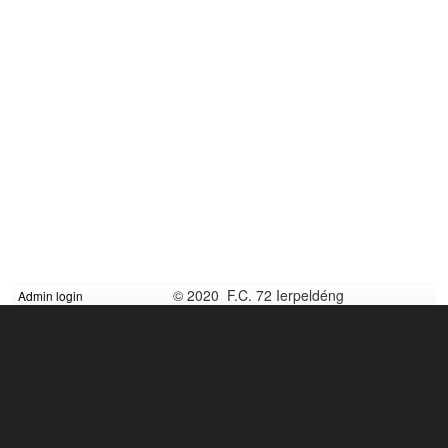
© 2020 F.C. 72 Ierpeldéng
Admin login