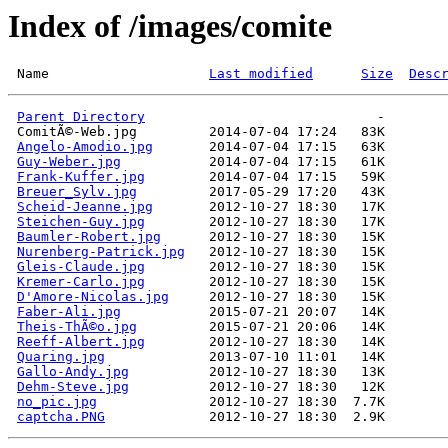
Index of /images/comite
 Name                    
Last modified
Size
Desc
Parent Directory
Angelo-Amodio.jpg
Guy-Weber.jpg
Frank-Kuffer.jpg
Breuer_Sylv.jpg
Scheid-Jeanne.jpg
Steichen-Guy.jpg
Baumler-Robert.jpg
Nurenberg-Patrick.jpg
Gleis-Claude.jpg
Kremer-Carlo.jpg
D'Amore-Nicolas.jpg
Faber-Ali.jpg
Theis-ThÃ©o.jpg
Reeff-Albert.jpg
Quaring.jpg
Gallo-Andy.jpg
Dehm-Steve.jpg
no_pic.jpg
captcha.PNG