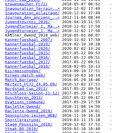
Grewenmacher-FC72/
Inauguration_Terrain..>
Inauguration_eclairage/
Journee_des_anciens_..>
Jugendtournoi_2016/
Jugendturneier 1. Ma..>
Jugendturneier_1. Ma..>
Kannerfuesbaal 2007/
Kannerfuesbal-2019/
Kannerfuesbal-2020/
Kannerfuesbal_2015/
Kannerfuesbal_2016/
Kannerfuesbal_2017/
Kannerfuesbal_2018/
Kiirmessonndeg/
Kirmes-match-web/
Match_Barrage/
Mertert_FC72_24.05.09/
Nordstad-Cup_2012/
Ofschloss-Saison-11-12/
Ouschteren_2013/
Ovations_commune/
Raclette-Owend/
Raclette-Owend_2019/
Sponsoring-iessen_WEB/
Sportlereirung/
Stage Poussins_2010/
Steak-BQ-2019/