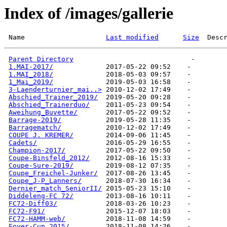
Index of /images/gallerie
 Name                    
Last modified
Size
  Desc
Parent Directory
1.MAI-2017/
1.MAI_2018/
1_Mai_2019/
3-Laenderturnier_mai..>
Abschied_Trainer_2019/
Abschied_Trainerduo/
Aweihung_Buvette/
Barrage-2019/
Barragematch/
COUPE J. KREMER/
Cadets/
Champion-2017/
Coupe-Binsfeld_2012/
Coupe-Sure-2019/
Coupe_Freichel-Junker/
Coupe_J-P_Lanners/
Dernier_match_SeniorII/
Diddeleng-FC 72/
FC72-Diff03/
FC72-F91/
FC72-HAMM-web/
Foyer-Cup_2015/