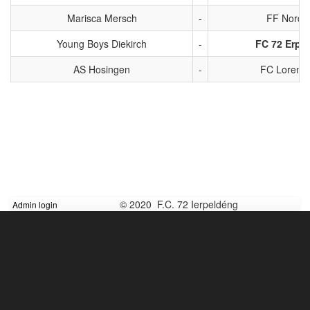
Marisca Mersch
-
FF Norde
Young Boys Diekirch
-
FC 72 Erpe
AS Hosingen
-
FC Lorentz
© 2020 F.C. 72 Ierpeldéng
Admin login