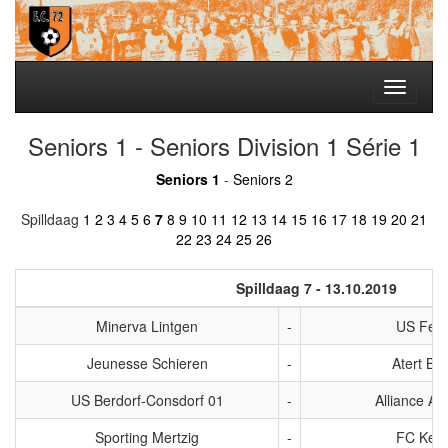
Toggle
navigati
Seniors 1 - Seniors Division 1 Série 1
Seniors 1
-
Seniors 2
Spilldaag
1
2
3
4
5
6
7
8
9
10
11
12
13
14
15
16
17
18
19
20
21
22
23
24
25
26
Spilldaag 7 - 13.10.2019
Minerva Lintgen
-
US Feu
Jeunesse Schieren
-
Atert Bi
US Berdorf-Consdorf 01
-
Alliance Ais
Sporting Mertzig
-
FC Keh