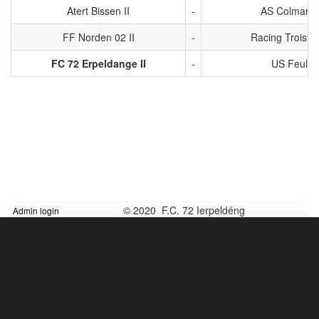
Atert Bissen II
-
AS Colmarber
FF Norden 02 II
-
Racing Troisvie
FC 72 Erpeldange II
-
US Feulen 
© 2020 F.C. 72 Ierpeldéng
Admin login