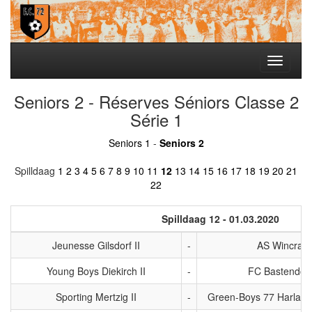
Toggle
navigati
Seniors 2 - Réserves Séniors Classe 2
Série 1
Seniors 1
-
Seniors 2
Spilldaag
1
2
3
4
5
6
7
8
9
10
11
12
13
14
15
16
17
18
19
20
21
22
Spilldaag 12 - 01.03.2020
Jeunesse Gilsdorf II
-
AS Wincrang
Young Boys Diekirch II
-
FC Bastendorf 
Sporting Mertzig II
-
Green-Boys 77 Harlang