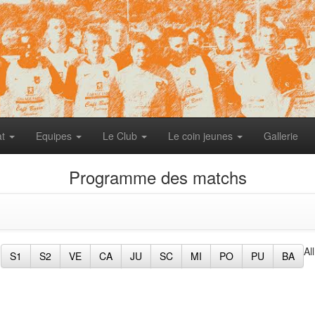
at
Equipes
Le Club
Le coin jeunes
Gallerie
Programme des matchs
All
S1
S2
VE
CA
JU
SC
MI
PO
PU
BA