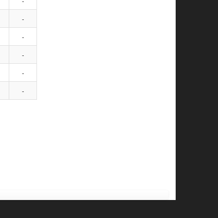
-
-
-
-
-
-