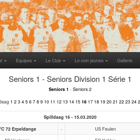
at
Equipes
Le Club
Le coin jeunes
Gallerie
Seniors 1 - Seniors Division 1 Série 1
Seniors 1
-
Seniors 2
ldaag
1
2
3
4
5
6
7
8
9
10
11
12
13
14
15
16
17
18
19
20
21
22
23
24
Spilldaag 16 - 15.03.2020
FC 72 Erpeldange
-
US Feulen