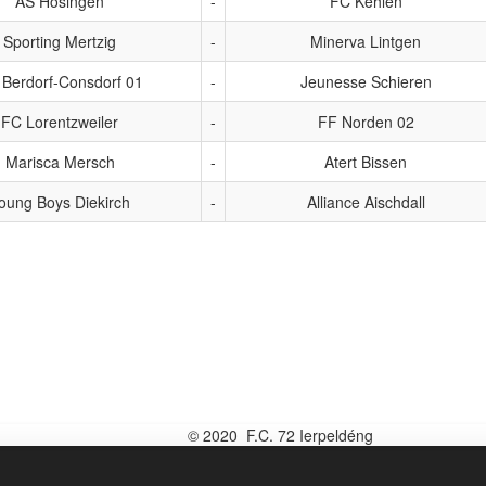
AS Hosingen
-
FC Kehlen
Sporting Mertzig
-
Minerva Lintgen
Berdorf-Consdorf 01
-
Jeunesse Schieren
FC Lorentzweiler
-
FF Norden 02
Marisca Mersch
-
Atert Bissen
oung Boys Diekirch
-
Alliance Aischdall
© 2020 F.C. 72 Ierpeldéng