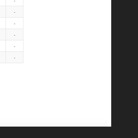
-
-
-
-
-
-