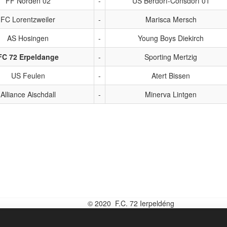
FF Norden 02
-
US Berdorf-Consdorf 01
FC Lorentzweiler
-
Marisca Mersch
AS Hosingen
-
Young Boys Diekirch
FC 72 Erpeldange
-
Sporting Mertzig
US Feulen
-
Atert Bissen
Alliance Aischdall
-
Minerva Lintgen
© 2020 F.C. 72 Ierpeldéng