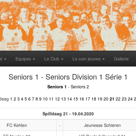
at
Equipes
Le Club
Le coin jeunes
Gallerie
Seniors 1 - Seniors Division 1 Série 1
Seniors 1
-
Seniors 2
ldaag
1
2
3
4
5
6
7
8
9
10
11
12
13
14
15
16
17
18
19
20
21
22
23
24
Spilldaag 21 - 19.04.2020
FC Kehlen
-
Jeunesse Schieren