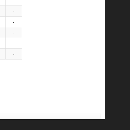
-
-
-
-
-
-