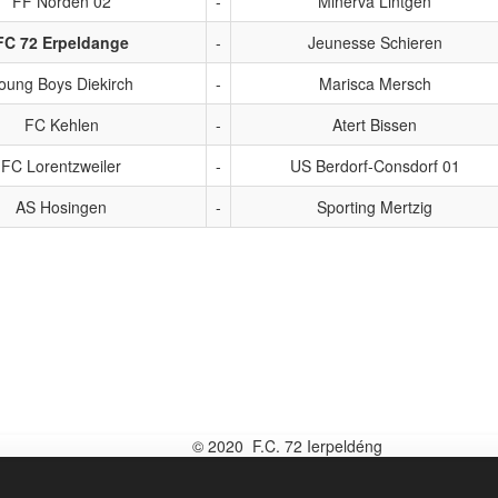
FF Norden 02
-
Minerva Lintgen
FC 72 Erpeldange
-
Jeunesse Schieren
oung Boys Diekirch
-
Marisca Mersch
FC Kehlen
-
Atert Bissen
FC Lorentzweiler
-
US Berdorf-Consdorf 01
AS Hosingen
-
Sporting Mertzig
© 2020 F.C. 72 Ierpeldéng