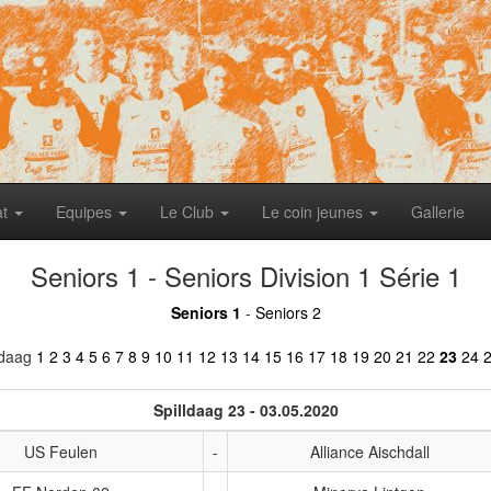
at
Equipes
Le Club
Le coin jeunes
Gallerie
Seniors 1 - Seniors Division 1 Série 1
Seniors 1
-
Seniors 2
ldaag
1
2
3
4
5
6
7
8
9
10
11
12
13
14
15
16
17
18
19
20
21
22
23
24
Spilldaag 23 - 03.05.2020
US Feulen
-
Alliance Aischdall